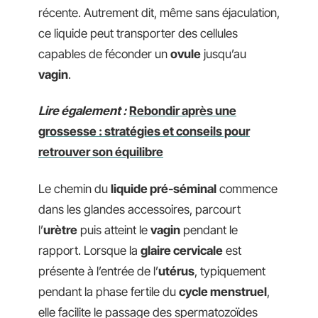
récente. Autrement dit, même sans éjaculation,
ce liquide peut transporter des cellules
capables de féconder un
ovule
jusqu’au
vagin
.
Lire également :
Rebondir après une
grossesse : stratégies et conseils pour
retrouver son équilibre
Le chemin du
liquide pré-séminal
commence
dans les glandes accessoires, parcourt
l’
urètre
puis atteint le
vagin
pendant le
rapport. Lorsque la
glaire cervicale
est
présente à l’entrée de l’
utérus
, typiquement
pendant la phase fertile du
cycle menstruel
,
elle facilite le passage des spermatozoïdes