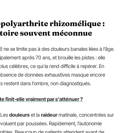
olyarthrite rhizomélique :
toire souvent méconnue
 ne se limite pas à des douleurs banales liées à l’âge.
ipalement après 70 ans, et brouille les pistes : elle
us célèbres, ce qui la rend difficile à repérer. En
’absence de données exhaustives masque encore
as restent dans l’ombre, non diagnostiqués.
ite finit-elle vraiment par s'atténuer ?
. Les
douleurs
et la
raideur
matinale, concentrées sur
et évoluent par poussées. Rapidement, l’autonomie
pénibles. Beaucoup de patients attendent avant de