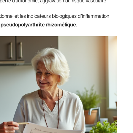
, perte d’autonomie, aggravation du risque vasculaire
ritionnel et les indicateurs biologiques d’inflammation
a
pseudopolyarthrite rhizomélique
.