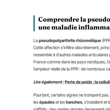
Comprendre la pseudop
une maladie inflamma
La
pseudopolyarthrite rhizomélique
(PPR)
Cette affection s’infiltre discrètement, princ
ressemble à d’autres maladies articulaires pl
France comme dans les pays nordiques, l
l’ampleur réelle de la PPR : de nombreux c
Lire également :
Perte de poids : la cellul
Pourtant, certains signes ne trompent pas
les
épaules
et les
hanches
, s’installent 
s’effrite : des gestes simples deviennent 