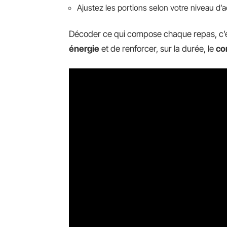
Ajustez les portions selon votre niveau d’act
Décoder ce qui compose chaque repas, c’est 
énergie
et de renforcer, sur la durée, le
co