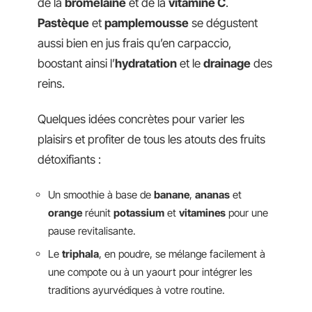
de la
bromélaïne
et de la
vitamine C
.
Pastèque
et
pamplemousse
se dégustent
aussi bien en jus frais qu’en carpaccio,
boostant ainsi l’
hydratation
et le
drainage
des
reins.
Quelques idées concrètes pour varier les
plaisirs et profiter de tous les atouts des fruits
détoxifiants :
Un smoothie à base de
banane
,
ananas
et
orange
réunit
potassium
et
vitamines
pour une
pause revitalisante.
Le
triphala
, en poudre, se mélange facilement à
une compote ou à un yaourt pour intégrer les
traditions ayurvédiques à votre routine.