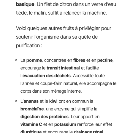
basique
. Un filet de citron dans un verre d’eau
tiède, le matin, suffit à relancer la machine.
Voici quelques autres fruits à privilégier pour
soutenir l’organisme dans sa quête de
purification :
La
pomme
, concentrée en
fibres
et en
pectine
,
encourage le
transit intestinal
et facilite
l’
évacuation des déchets
. Accessible toute
l’année et coupe-faim naturel, elle accompagne le
corps dans son ménage interne.
L’
ananas
et le
kiwi
ont en commun la
bromélaïne
, une enzyme qui simplifie la
digestion des protéines
. Leur apport en
vitamine C
et en
potassium
renforce leur effet
diurétique
et encourage le
drainage rénal
.