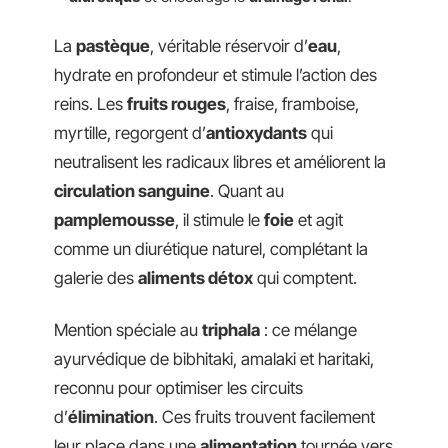
La
pastèque
, véritable réservoir d’
eau
,
hydrate en profondeur et stimule l’action des
reins. Les
fruits rouges
, fraise, framboise,
myrtille, regorgent d’
antioxydants
qui
neutralisent les radicaux libres et améliorent la
circulation sanguine
. Quant au
pamplemousse
, il stimule le
foie
et agit
comme un diurétique naturel, complétant la
galerie des
aliments détox
qui comptent.
Mention spéciale au
triphala
: ce mélange
ayurvédique de bibhitaki, amalaki et haritaki,
reconnu pour optimiser les circuits
d’
élimination
. Ces fruits trouvent facilement
leur place dans une
alimentation
tournée vers