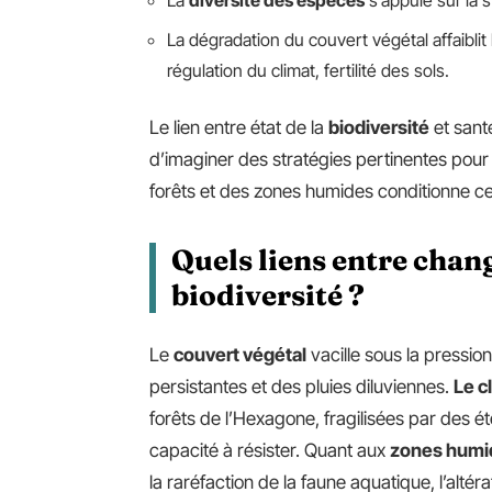
La
diversité des espèces
s’appuie sur la s
La dégradation du couvert végétal affaiblit
régulation du climat, fertilité des sols.
Le lien entre état de la
biodiversité
et santé
d’imaginer des stratégies pertinentes pour 
forêts et des zones humides conditionne celle
Quels liens entre chan
biodiversité ?
Le
couvert végétal
vacille sous la pressi
persistantes et des pluies diluviennes.
Le c
forêts de l’Hexagone, fragilisées par des ét
capacité à résister. Quant aux
zones humi
la raréfaction de la faune aquatique, l’altér