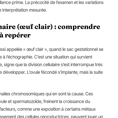
llance prime. La précocité de l’examen et les variations
ne interprétation mesurée.
ire (œuf clair) : comprendre
 à repérer
i appelée « œuf clair », quand le sac gestationnel se
 l’échographie. C’est une situation qui survient
 signe que la division cellulaire s’est interrompue très
e développer. L’ovule fécondé s’implante, mais la suite
nomalies chromosomiques qui en sont la cause. Ces
ovule et spermatozoïde, freinent la croissance du
s facteurs, comme une exposition à certains métaux
illissement des cellules reproductrices, peuvent jouer un